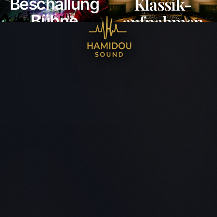
Klassik-
Beschallung
Hamidou Sound – Bereich wä
Bühne
aufnahmen
& Live-Mix
SEITE AUFRUFEN
SEITE AUFRUFEN