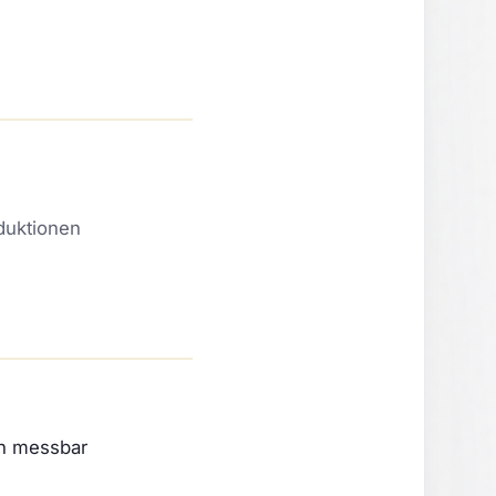
duktionen
en messbar