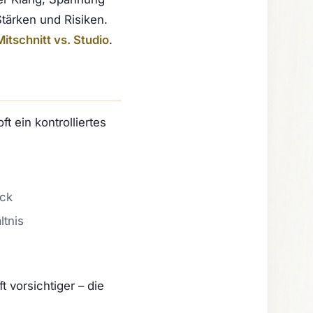
Stärken und Risiken.
itschnitt vs. Studio
.
t ein kontrolliertes
uck
tnis
 vorsichtiger – die