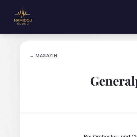
← MAGAZIN
General
Bei Orchester- und C