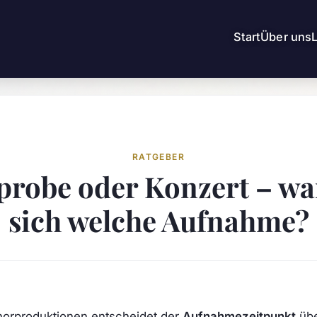
Start
Über uns
RATGEBER
probe oder Konzert – wa
sich welche Aufnahme?
horproduktionen entscheidet der
Aufnahmezeitpunkt
übe