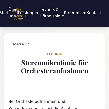
Über
Technik &
Start
Leistungen
Referenzen
Kontakt
uns
Hörbeispiele
← MAGAZIN
TECHNIK
Stereomikrofonie für
Orchesteraufnahmen
Bei Orchesteraufnahmen und
Konzertmitschnitten ist die Wahl der